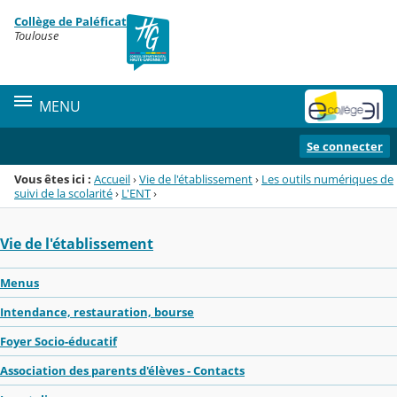
Panneau de gestion des cookies
Collège de Paléficat
Menu de la rubrique
Contenu
Toulouse
MENU
Se connecter
Vous êtes ici :
Accueil
›
Vie de l'établissement
›
Les outils numériques de
suivi de la scolarité
›
L'ENT
›
Vie de l'établissement
Menus
Intendance, restauration, bourse
Foyer Socio-éducatif
Association des parents d'élèves - Contacts