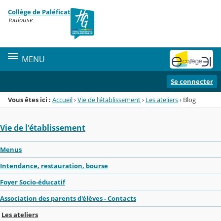
Panneau de gestion des cookies
Collège de Paléficat
Menu de la rubrique
Contenu
Toulouse
MENU
Se connecter
Vous êtes ici :
Accueil
›
Vie de l'établissement
›
Les ateliers
›
Blog
Vie de l'établissement
Menus
Intendance, restauration, bourse
Foyer Socio-éducatif
Association des parents d'élèves - Contacts
Les ateliers