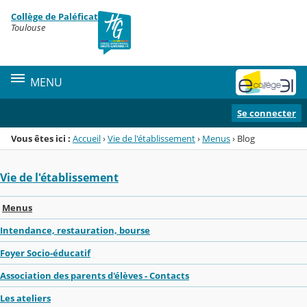
Panneau de gestion des cookies
Collège de Paléficat
Menu de la rubrique
Contenu
Toulouse
MENU
Se connecter
Vous êtes ici :
Accueil
›
Vie de l'établissement
›
Menus
›
Blog
Vie de l'établissement
Menus
Intendance, restauration, bourse
Foyer Socio-éducatif
Association des parents d'élèves - Contacts
Les ateliers